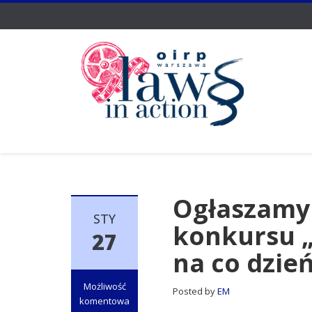
Ogłaszamy r
STY
konkursu „
27
na co dzie
Możliwość
Posted by
EM
komentowa