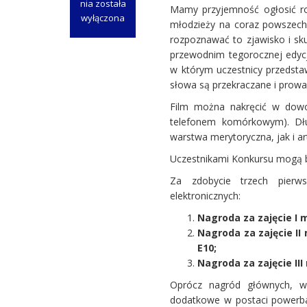
nia
została
Mamy przyjemność ogłosić roz
Ogłaszamy
wyłączona
młodzieży na coraz powszechn
rozpoczęcie
rozpoznawać to zjawisko i sk
III
przewodnim tegorocznej edycj
edycji
w którym uczestnicy przedsta
konkursu
słowa są przekraczane i prowa
„Law
in
Film można nakręcić w dowol
action
telefonem komórkowym). Dłu
–
warstwa merytoryczna, jak i ar
czyli
Uczestnikami Konkursu mogą b
prawo
na
Za zdobycie trzech pierw
co
elektronicznych:
dzień”
Nagroda za zajęcie I 
Nagroda za zajęcie II
E10;
Nagroda za zajęcie I
Oprócz nagród głównych, wy
dodatkowe w postaci powerban