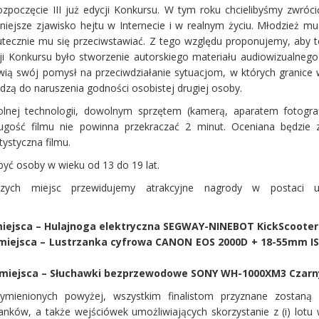
poczęcie III już edycji Konkursu. W tym roku chcielibyśmy zwróc
iejsze zjawisko hejtu w Internecie i w realnym życiu. Młodzież mu
utecznie mu się przeciwstawiać. Z tego względu proponujemy, aby
i Konkursu było stworzenie autorskiego materiału audiowizualnego 
wią swój pomysł na przeciwdziałanie sytuacjom, w których granice 
dzą do naruszenia godności osobistej drugiej osoby.
nej technologii, dowolnym sprzętem (kamerą, aparatem fotogra
gość filmu nie powinna przekraczać 2 minut. Oceniana będzie
tystyczna filmu.
yć osoby w wieku od 13 do 19 lat.
szych miejsc przewidujemy atrakcyjne nagrody w postaci u
miejsca – Hulajnoga elektryczna SEGWAY-NINEBOT KickScooter
 miejsca – Lustrzanka cyfrowa CANON EOS 2000D + 18-55mm IS 
II miejsca – Słuchawki bezprzewodowe SONY WH-1000XM3 Czarn
mienionych powyżej, wszystkim finalistom przyznane zostaną
ków, a także wejściówek umożliwiających skorzystanie z (i) lotu 