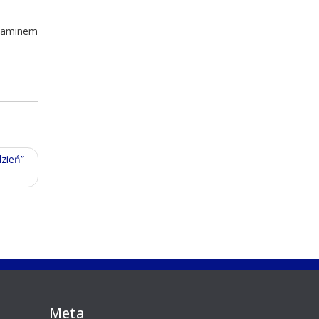
ulaminem
zień”
Meta