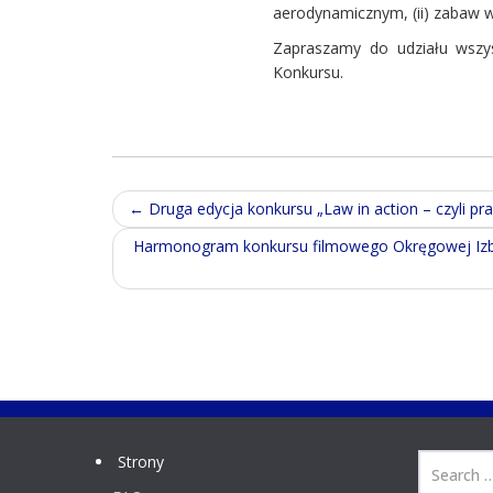
aerodynamicznym, (ii) zabaw w 
Zapraszamy do udziału wszys
Konkursu.
Post
←
Druga edycja konkursu „Law in action – czyli pra
navigation
Harmonogram konkursu filmowego Okręgowej Izby 
Strony