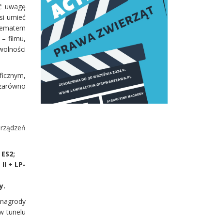
ić uwagę
si umieć
 tematem
– filmu,
wolności
ficznym,
 zarówno
rządzeń
 ES2;
II + LP-
y.
 nagrody
w tunelu