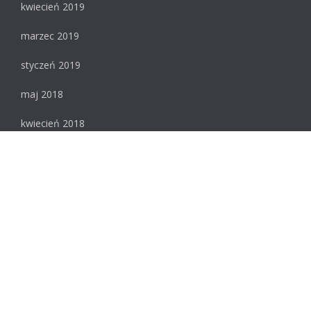
kwiecień 2019
marzec 2019
styczeń 2019
maj 2018
kwiecień 2018
luty 2018
styczeń 2018
Meta
Zaloguj się
© 2026 Ascent. All rights reserved
|
Ascent by
HyScaler