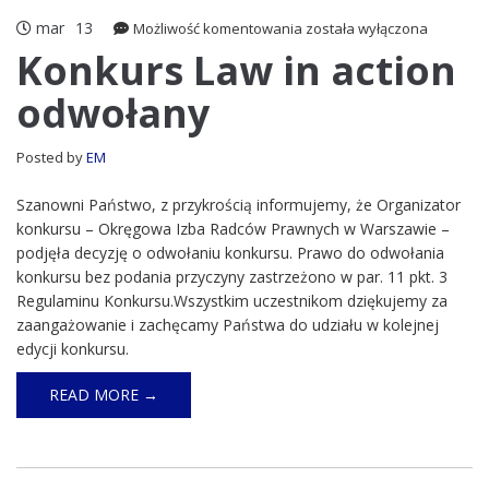
mar
13
Konkurs
Możliwość komentowania
została wyłączona
Law
Konkurs Law in action
in
odwołany
action
odwołany
Posted by
EM
Szanowni Państwo, z przykrością informujemy, że Organizator
konkursu – Okręgowa Izba Radców Prawnych w Warszawie –
podjęła decyzję o odwołaniu konkursu. Prawo do odwołania
konkursu bez podania przyczyny zastrzeżono w par. 11 pkt. 3
Regulaminu Konkursu.Wszystkim uczestnikom dziękujemy za
zaangażowanie i zachęcamy Państwa do udziału w kolejnej
edycji konkursu.
READ MORE →