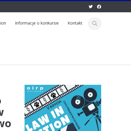
tion
Informacje o konkursie
Kontakt
o
w
awo