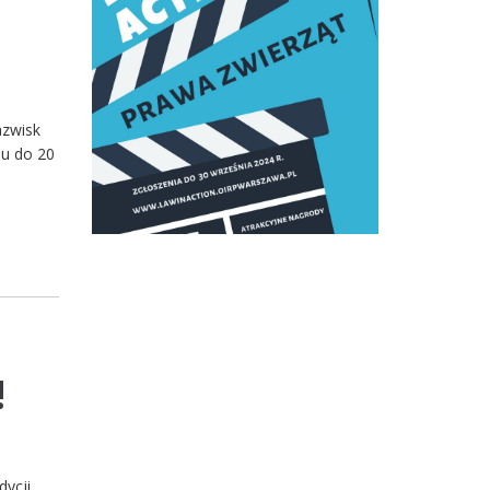
azwisk
su do 20
!
dycji