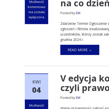
na co dzie
Możliwość
komentowa
nia
została
Posted by
EM
Harmonogram
wyłączona
konkursu
Zdarzenie Termin Ogłoszenie 
filmowego
zgłoszeń i filmów zrealizowan
Okręgowej
uczestników, którzy zostali za
Izby
grudnia 2024 r.
Radców
Prawnych
READ MORE →
w
Warszawie
„Law
in
action,
V edycja k
czyli
KWI
prawo
czyli prawo
04
na
co
Posted by
EM
dzień”
Możliwość
Mamy przyjemność ogłosić powr