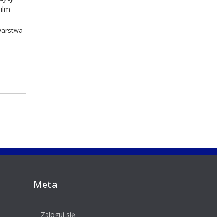
Film
warstwa
Meta
Zaloguj się