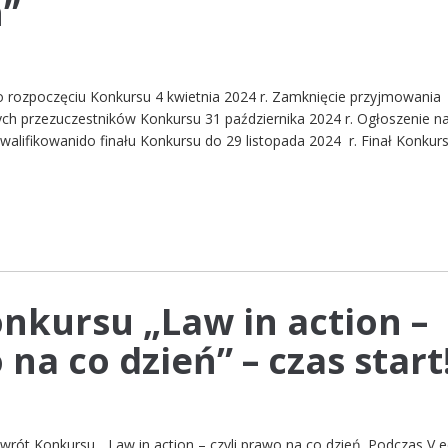
ń”
o rozpoczęciu Konkursu 4 kwietnia 2024 r. Zamknięcie przyjmowania
ych przezuczestników Konkursu 31 października 2024 r. Ogłoszenie n
kwalifikowanido finału Konkursu do 29 listopada 2024 r. Finał Konkur
onkursu „Law in action –
 na co dzień” – czas start
ót Konkursu .„Law in action – czyli prawo na co dzień. Podczas V e