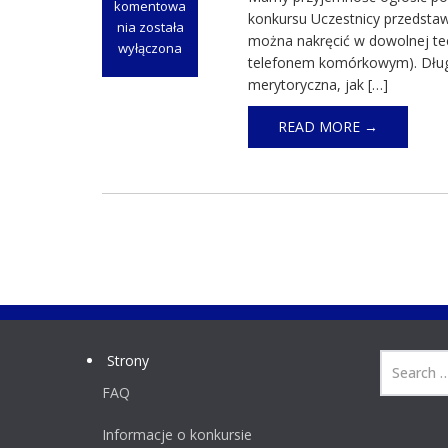
komentowa
konkursu Uczestnicy przedsta
nia
została
można nakręcić w dowolnej te
V
wyłączona
telefonem komórkowym). Długo
edycja
merytoryczna, jak […]
konkursu
„Law
READ MORE →
in
action
–
czyli
prawo
na
co
dzień”
–
czas
start!
Strony
FAQ
Informacje o konkursie