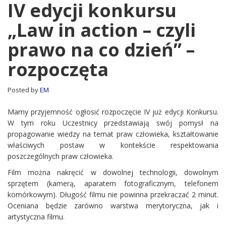
edycji
IV edycji konkursu
konkursu
„Law in action – czyli
„Law
in
prawo na co dzień” –
action
–
rozpoczęta
czyli
prawo
na
Posted by
EM
co
dzień”
Mamy przyjemność ogłosić rozpoczęcie IV już edycji Konkursu.
–
W tym roku Uczestnicy przedstawiają swój pomysł na
rozpoczęta
propagowanie wiedzy na temat praw człowieka, kształtowanie
właściwych postaw w kontekście respektowania
poszczególnych praw człowieka.
Film można nakręcić w dowolnej technologii, dowolnym
sprzętem (kamerą, aparatem fotograficznym, telefonem
komórkowym). Długość filmu nie powinna przekraczać 2 minut.
Oceniana będzie zarówno warstwa merytoryczna, jak i
artystyczna filmu.