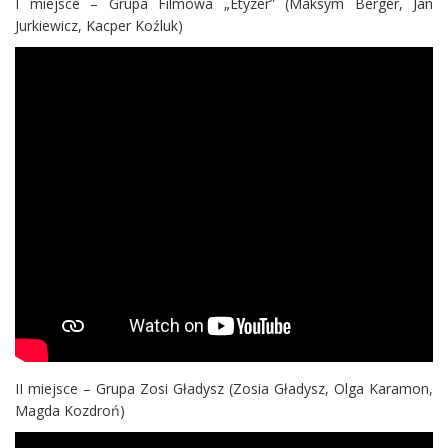
I miejsce – Grupa Filmowa „Etyzer” (Maksym Berger, Jan
Jurkiewicz, Kacper Koźluk)
II miejsce – Grupa Zosi Gładysz (Zosia Gładysz, Olga Karamon,
Magda Kozdroń)