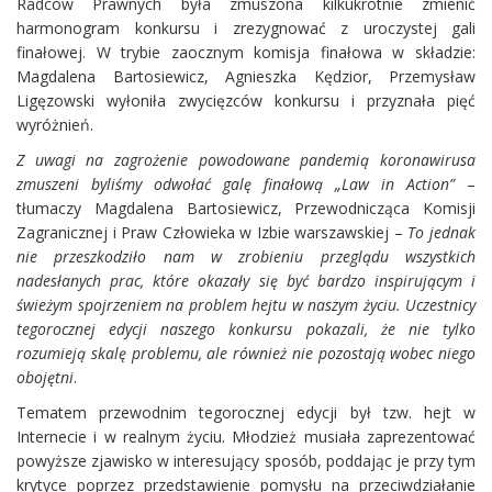
Radców Prawnych była zmuszona kilkukrotnie zmienić
harmonogram konkursu i zrezygnować z uroczystej gali
finałowej. W trybie zaocznym komisja finałowa w składzie:
Magdalena Bartosiewicz, Agnieszka Kędzior, Przemysław
Ligęzowski wyłoniła zwycięzców konkursu i przyznała pięć
wyróżnień.
Z uwagi na zagrożenie powodowane pandemią koronawirusa
zmuszeni byliśmy odwołać galę finałową „Law in Action”
–
tłumaczy Magdalena Bartosiewicz, Przewodnicząca Komisji
Zagranicznej i Praw Człowieka w Izbie warszawskiej –
To jednak
nie przeszkodziło nam w zrobieniu przeglądu wszystkich
nadesłanych prac, które okazały się być bardzo inspirującym i
świeżym spojrzeniem na problem hejtu w naszym życiu. Uczestnicy
tegorocznej edycji naszego konkursu pokazali, że nie tylko
rozumieją skalę problemu, ale również nie pozostają wobec niego
obojętni
.
Tematem przewodnim tegorocznej edycji był tzw. hejt w
Internecie i w realnym życiu. Młodzież musiała zaprezentować
powyższe zjawisko w interesujący sposób, poddając je przy tym
krytyce poprzez przedstawienie pomysłu na przeciwdziałanie