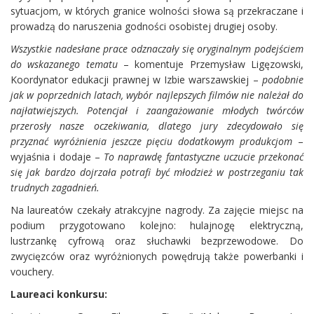
sytuacjom, w których granice wolności słowa są przekraczane i
prowadzą do naruszenia godności osobistej drugiej osoby.
Wszystkie nadesłane prace odznaczały się oryginalnym podejściem
do wskazanego tematu
– komentuje Przemysław Ligęzowski,
Koordynator edukacji prawnej w Izbie warszawskiej –
podobnie
jak w poprzednich latach, wybór najlepszych filmów nie należał do
najłatwiejszych. Potencjał i zaangażowanie młodych twórców
przerosły nasze oczekiwania, dlatego jury zdecydowało się
przyznać wyróżnienia jeszcze pięciu dodatkowym produkcjom
–
wyjaśnia i dodaje –
To naprawdę fantastyczne uczucie przekonać
się jak bardzo dojrzała potrafi być młodzież w postrzeganiu tak
trudnych zagadnień.
Na laureatów czekały atrakcyjne nagrody. Za zajęcie miejsc na
podium przygotowano kolejno: hulajnogę elektryczną,
lustrzankę cyfrową oraz słuchawki bezprzewodowe. Do
zwycięzców oraz wyróżnionych powędrują także powerbanki i
vouchery.
Laureaci konkursu: