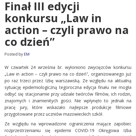
III
Finał III edycji
edycji
konkursu „Law in
konkursu
„Law
action – czyli prawo na
in
action
co dzień”
–
czyli
prawo
Posted by
EM
na
co
W czwartek 24 września br. wyłoniono zwycięzców konkursu
dzień”
„Law in action – czyli prawo na co dzień”, organizowanego już
po raz trzeci przez Izbę warszawską. Ze względu na aktualną
sytuację epidemiologiczną tegoroczna edycja finału nie mogła
odbyć się stacjonarnie przy udziale twórców filmów, ich rodzin,
znajomych i znamienitych gości. Nie wpłynęło to jednak na
pracę jury, które wskazało najlepsze produkcje filmowe
przygotowane przez uczniów mazowieckich szkół.
Ze względu na wprowadzone ograniczenia mające zapobiec
rozprzestrzenianiu się epidemii COVID-19 Okręgowa Izba