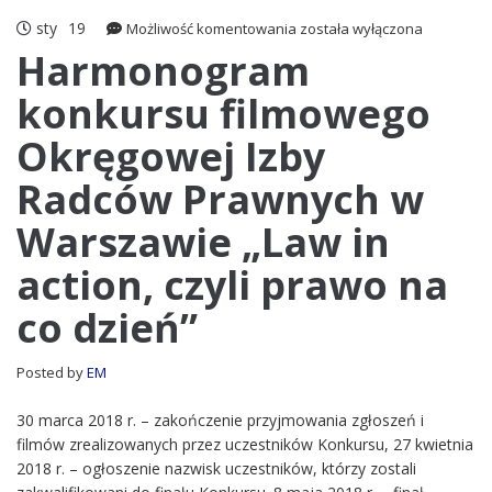
sty
19
Harmonogram
Możliwość komentowania
została wyłączona
konkursu
Harmonogram
filmowego
konkursu filmowego
Okręgowej
Izby
Okręgowej Izby
Radców
Prawnych
Radców Prawnych w
w
Warszawie
Warszawie „Law in
„Law
in
action, czyli prawo na
action,
czyli
co dzień”
prawo
na
Posted by
EM
co
dzień”
30 marca 2018 r. – zakończenie przyjmowania zgłoszeń i
filmów zrealizowanych przez uczestników Konkursu, 27 kwietnia
2018 r. – ogłoszenie nazwisk uczestników, którzy zostali