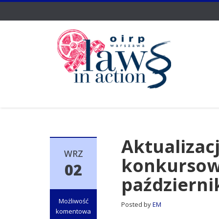
Aktualizac
WRZ
konkursow
02
październi
Możliwość
Posted by
EM
komentowa