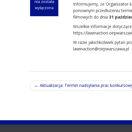
nia
została
Informujemy, że Organizator 
Aktualizacja:
wyłączona
ponownym przedłużeniu termin
Termin
filmowych do dnia
31 paździer
nadsyłania
prac
Wszelkie informacje dotyczące
konkursowych
https://lawinaction.oirpwarsza
wydłużony
W razie jakichkolwiek pytań p
do
lawinaction@oirpwarszawa.pl
31
października
br.
Post
←
Aktualizacja: Termin nadsyłania prac konkursowy
navigation