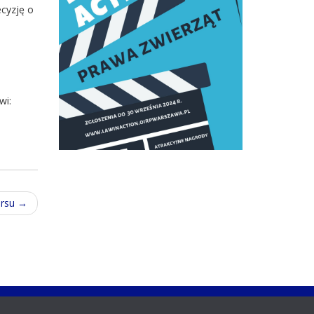
cyzję o
wi:
ursu
→