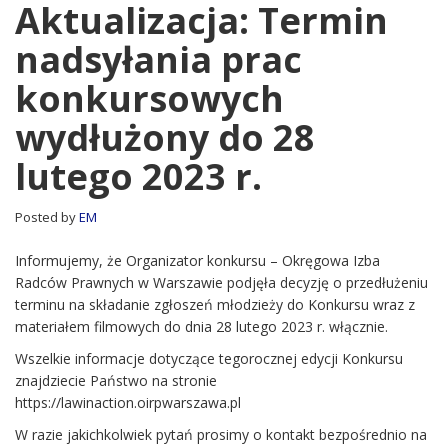
Termin
Aktualizacja: Termin
nadsyłania
nadsyłania prac
prac
konkursowych
konkursowych
wydłużony
do
wydłużony do 28
28
lutego
lutego 2023 r.
2023
r.
Posted by
EM
Informujemy, że Organizator konkursu – Okręgowa Izba
Radców Prawnych w Warszawie podjęła decyzję o przedłużeniu
terminu na składanie zgłoszeń młodzieży do Konkursu wraz z
materiałem filmowych do dnia 28 lutego 2023 r. włącznie.
Wszelkie informacje dotyczące tegorocznej edycji Konkursu
znajdziecie Państwo na stronie
https://lawinaction.oirpwarszawa.pl
W razie jakichkolwiek pytań prosimy o kontakt bezpośrednio na