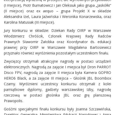
(I miejsce), Piotr Burnatowicz i Jan Oleksiuk jako grupa „Jaskółki”
(II miejsce) oraz ex aequo – grupa Projekt X w składzie
Aleksandra Iżel, Laura Jaźwińska i Weronika Konarzewska, oraz
Karolina Matusiak (III miejsce).
Jury konkursu w składzie: Dziekan Rady OIRP w Warszawie
Włodzimierz Chróścik, Członek Krajowej Rady Radców
Prawnych Sławomir Żałobka oraz Koordynator ds. edukacji
prawnej przy OIRP w Warszawie Magdalena Bartosiewicz
przyznało również wyróżnienia pozostałym uczestnikom finału.
Zwycięzcy otrzymali atrakcyjne nagrody w postaci urządzeń
elektronicznych. Nagrodą za zajęcie I miejsca był Dron PARROT
Disco FPV, nagrodą za zajęcie II miejsca była Kamera GOPRO
HERO6 Black, a za zajęcie III miejsca − Głośnik JBL Boombox
Czarny. Wyróżnieni uczestnicy konkursu otrzymali z kolei
pamiątkowe dyplomy, gadżety warszawskiej Izby, nagrodę
rzeczową w postaci głośnika JBL oraz grę planszową
Prawopolis.
Gośćmi specjalnymi finału konkursu były Joanna Szczawińska,
Dyrektor Generalna Ministerstwa Edukacji Narodowej i Anna