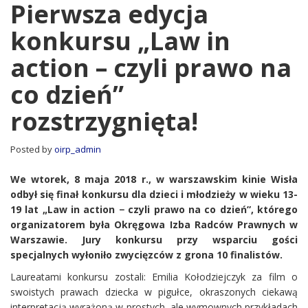
edycja
Pierwsza edycja
konkursu
konkursu „Law in
„Law
in
action – czyli prawo na
action
–
co dzień”
czyli
prawo
rozstrzygnięta!
na
co
dzień”
Posted by
oirp_admin
rozstrzygnięta!
We wtorek, 8 maja 2018 r., w warszawskim kinie Wisła
odbył się finał konkursu dla dzieci i młodzieży w wieku 13-
19 lat „Law in action
− czyli prawo na co dzień”, którego
organizatorem była Okręgowa Izba Radców Prawnych w
Warszawie. Jury konkursu przy wsparciu gości
specjalnych wyłoniło zwycięzców z grona 10 finalistów.
Laureatami konkursu zostali: Emilia Kołodziejczyk za film o
swoistych prawach dziecka w pigułce, okraszonych ciekawą
interpretacją wyrażoną w prostych, ale wymownych przykładach