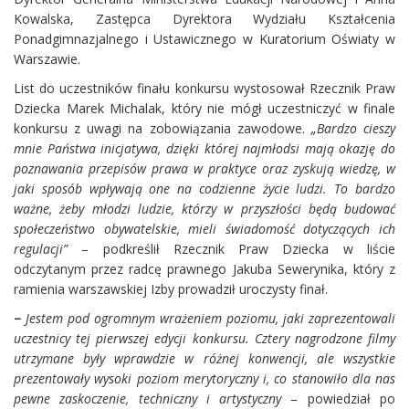
Kowalska, Zastępca Dyrektora Wydziału Kształcenia
Ponadgimnazjalnego i Ustawicznego w Kuratorium Oświaty w
Warszawie.
List do uczestników finału konkursu wystosował Rzecznik Praw
Dziecka Marek Michalak, który nie mógł uczestniczyć w finale
konkursu z uwagi na zobowiązania zawodowe.
„Bardzo cieszy
mnie Państwa inicjatywa, dzięki której najmłodsi mają okazję do
poznawania przepisów prawa w praktyce oraz zyskują wiedzę, w
jaki sposób wpływają one na codzienne życie ludzi. To bardzo
ważne, żeby młodzi ludzie, którzy w przyszłości będą budować
społeczeństwo obywatelskie, mieli świadomość dotyczących ich
regulacji”
– podkreślił Rzecznik Praw Dziecka w liście
odczytanym przez radcę prawnego Jakuba Sewerynika, który z
ramienia warszawskiej Izby prowadził uroczysty finał.
−
Jestem pod ogromnym wrażeniem poziomu, jaki zaprezentowali
uczestnicy tej pierwszej edycji konkursu. Cztery nagrodzone filmy
utrzymane były wprawdzie w różnej konwencji, ale wszystkie
prezentowały wysoki poziom merytoryczny i, co stanowiło dla nas
pewne zaskoczenie, techniczny i artystyczny
– powiedział po