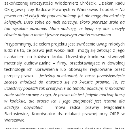
zakończonej uroczystości Włodzimierz Chróścik, Dziekan Radu
Okręgowej Izby Radców Prawnych w Warszawie. I dodał: −
Na
pewno na tej edycji nie poprzestaniemy. Już nie mogę doczekać się
kolejnych. Dużo sobie po nich obiecuję, skoro pierwsza stała na
tak wysokim poziomie. Mam nadzieję, że będą się one cieszyły
równie dużym a może i jeszcze większym zainteresowaniem.
Przypomnijmy, że celem projektu jest zwrócenie uwagi młodych
ludzi na to, że prawo jest wokół nich i mogą się zetknąć z jego
działaniem na każdym kroku. Uczestnicy konkursu stworzyli
materiały audiowizualne – filmy, przedstawiające w dowolnej
technologii ich uprawnienia lub obowiązki regulowane przez
przepisy prawa.
− Jesteśmy przekonani, że nasze przedsięwzięcie
zachęci młodzież do otwarcia się na kwestie prawne. To, że
uczestnicy podeszli tak kreatywnie do tematu pokazuje, iż młodzież
zdaje sobie sprawę z tego, że prawo nie jest jedynie martwą literą
w kodeksie, ale otacza ich i jego znajomość jest istotna dla
każdego obywatela
–
mówi radca prawny Magdalena
Bartosiewicz, Koordynator ds. edukacji prawnej przy OIRP w
Warszawie.