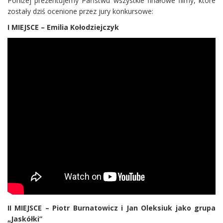
Poniżej prezentujemy Państwu wszystkie finałowe filmy, które
zostały dziś ocenione przez jury konkursowe:
I MIEJSCE – Emilia Kołodziejczyk
II MIEJSCE – Piotr Burnatowicz i Jan Oleksiuk jako grupa
„Jaskółki”