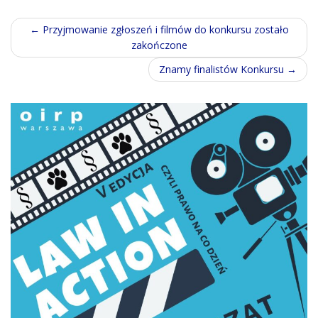
Post
←
Przyjmowanie zgłoszeń i filmów do konkursu zostało
zakończone
navigation
Znamy finalistów Konkursu
→